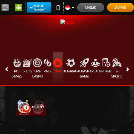
Main di
MASUK
DAFTAR
Telegram
HOT
SLOTS
LIVE
RACE
TOGEL
OLAHRAGA
CRASH
ARCADE
POKER
E-
SABUN
GAMES
CASINO
GAME
SPORTS
AYAM
i