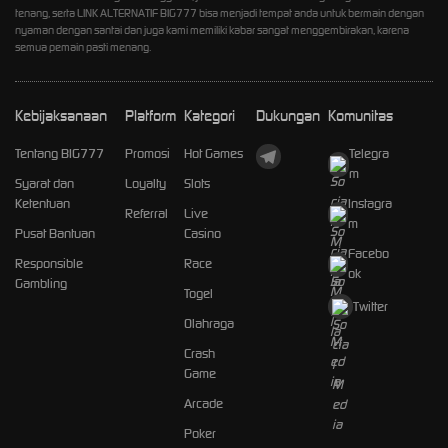
tenang, serta LINK ALTERNATIF BIG777 bisa menjadi tempat anda untuk bermain dengan
nyaman dengan santai dan juga kami memiliki kabar sangat menggembirakan, karena
semua pemain pasti menang.
Kebijaksanaan
Platform
Kategori
Dukungan
Komunitas
Tentang BIG777
Promosi
Hot Games
Telegra
m
Syarat dan
Loyalty
Slots
Ketentuan
Instagra
Referral
Live
m
Pusat Bantuan
Casino
Facebo
Responsible
Race
ok
Gambling
Togel
Twitter
Olahraga
Crash
Game
Arcade
Poker