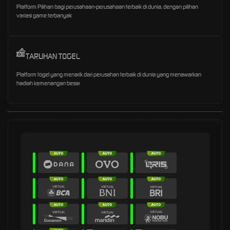
Platform Pilihan bagi perusahaan-perusahaan terbaik di dunia, dengan pilihan
variasi game terbanyak
TARUHAN TOGEL
Platform togel yang menarik dari perusahan terbaik di dunia yang menawarkan
hadiah kemenangan besar