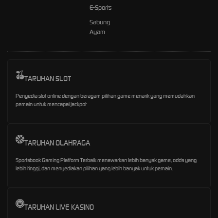
E-Sports
Sabung
Ayam
TARUHAN SLOT
Penyedia slot online dengan beragam pilihan game menarik yang memudahkan
pemain untuk mencapai jackpot
TARUHAN OLAHRAGA
Sportsbook Gaming Platform Terbaik menawarkan lebih banyak game, odds yang
lebih tinggi, dan menyediakan pilihan yang lebih banyak untuk pemain.
TARUHAN LIVE KASINO