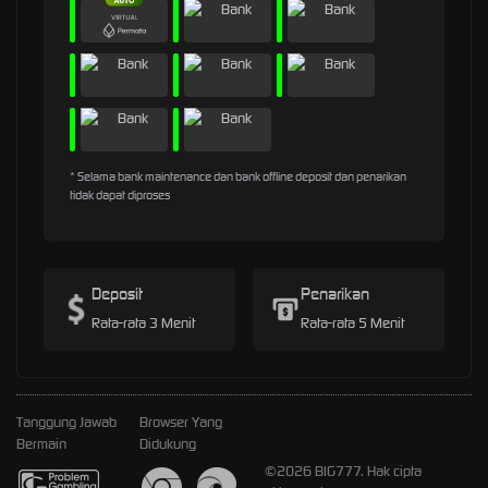
* Selama bank maintenance dan bank offline deposit dan penarikan
tidak dapat diproses
Deposit
Penarikan
Rata-rata 3 Menit
Rata-rata 5 Menit
Tanggung Jawab
Browser Yang
Bermain
Didukung
©2026 BIG777. Hak cipta