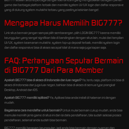
BIG777 adalah situs terpercaya dengan lisensi resmi yang menyediakan beragam pilihan
game dari berbagai platform terbaik dan memiliki system UI/UX login dan daftar responsive
yang di dukung system mutakhir terbaru yang pastinya kekinian banget.
Mengapa Harus Memilih BIG777?
Link situs bermain jangan sampai pilih sembarangan, pilih LOGIN BIG777 karena memiliki
keunggulan yang sangat signifikan bila di bandingkan dengan situs lain, mulai dari tampilan
UI/UX, system keamanan mutakhir, system top-up deposit terbaik, memiliki system login
dan daftar responsive bisa di akses secepat kilat di mana saja juga kapan saja.
FAQ: Pertanyaan Seputar Bermain
di BIG777 Dari Para Member
Apakah BIG777 bisa di akses di Indonesia dan luar negeri?
Ya, tentu saja, platform ini bisa di
akses di Indonesia dan juga luar negeri, bahkan bisa di akses di semua type prangkat
Desktop, Android dan IOS.
Apakah BIG777 memiliki aplikasi?
Ya, Aplikasi bisa anda install di halaman ini dengan
mudah.
Bagaimana cara mendaftar untuk bermain?
Untuk mulai bermain cukup mudah, anda bisa
memulai memilih jenis game di situs ini dan isi data pendaftaran, bila sudah selesai proses
pendaftaran, selamat anda sudah bisa bermain.
BIG777 memiliki beragam keunggulan, jadi anda bisa bermain dengan nyaman dan