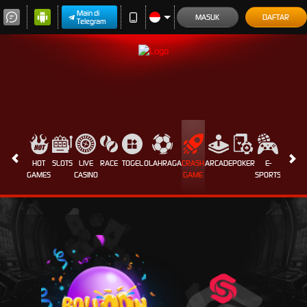
Main di
MASUK
DAFTAR
Telegram
HOT
SLOTS
LIVE
RACE
TOGEL
OLAHRAGA
CRASH
ARCADE
POKER
E-
SABUN
GAMES
CASINO
GAME
SPORTS
AYAM