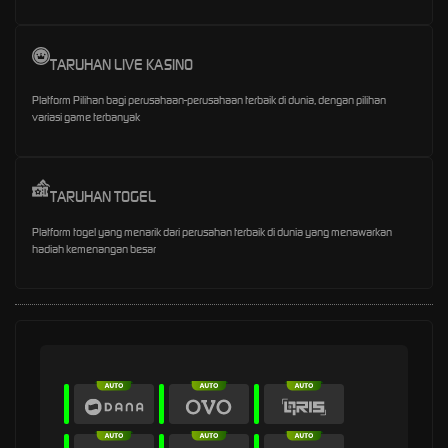
TARUHAN LIVE KASINO
Platform Pilihan bagi perusahaan-perusahaan terbaik di dunia, dengan pilihan
variasi game terbanyak
TARUHAN TOGEL
Platform togel yang menarik dari perusahan terbaik di dunia yang menawarkan
hadiah kemenangan besar