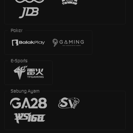
Poker
E-Sports
Sabung Ayam