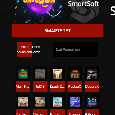
SMARTSOFT
Semua
Crash
permainan
Game
Multi Hot Wheel
JetX3
Crash Duel X
RodeoX
DoubleX
ChickenWays
Chicken Highway
Bottle Mania
TowerX
4 Bonuses Bonanza