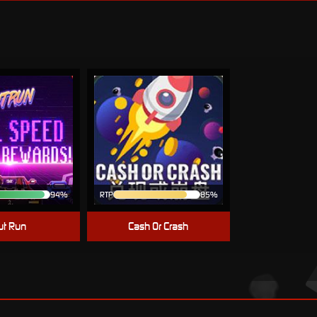
94%
RTP
85%
ut Run
Cash Or Crash