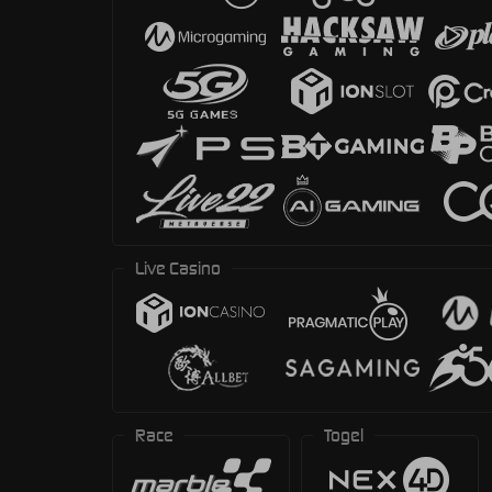
Live Casino
Race
Togel