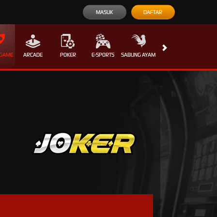
MASUK
DAFTAR
 GAME
ARCADE
POKER
E-SPORTS
SABUNG AYAM
PROMOSI