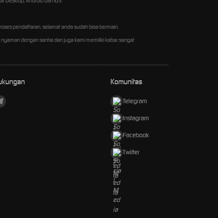
kat Desktop, Android dan IOS.
 proses pendaftaran, selamat anda sudah bisa bermain.
nyaman dengan santai dan juga kami memiliki kabar sangat
ukungan
Komunitas
Telegram
Instagram
Facebook
Twitter