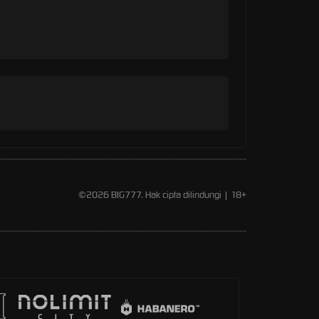
©2026 BIG777. Hak cipta dilindungi | 18+