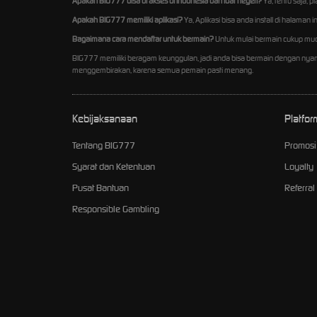
Apakah BIG777 bisa di akses di Indonesia dan luar negeri?
Ya, tentu saja, p
Apakah BIG777 memiliki aplikasi?
Ya, Aplikasi bisa anda install di halaman
Bagaimana cara mendaftar untuk bermain?
Untuk mulai bermain cukup mudah
BIG777 memiliki beragam keunggulan, jadi anda bisa bermain dengan nya
menggembirakan, karena semua pemain pasti menang.
Kebijaksanaan
Platfor
Tentang BIG777
Promosi
Syarat dan Ketentuan
Loyalty
Pusat Bantuan
Referral
Responsible Gambling