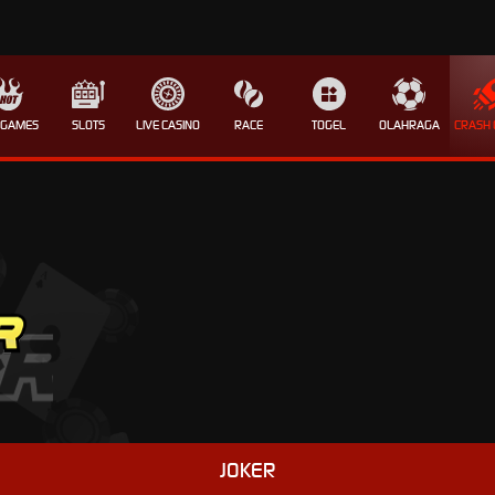
 GAMES
SLOTS
LIVE CASINO
RACE
TOGEL
OLAHRAGA
CRASH
JOKER