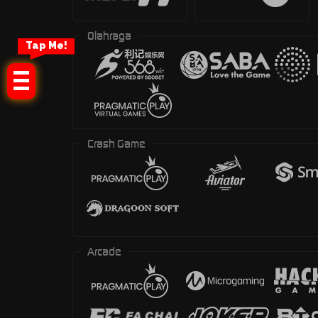
Olahraga
Tap Me!
Crash Game
Arcade