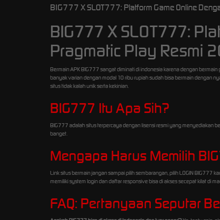
BIG777 X SLOT777: Platform Game Online Dengan
BIG777 X SLOT777: Plat
Pragmatic Play Resmi 
Bermain APK BIG777 sangat diminati di indonesia karena dengan bermain 
banyak varian dengan modal 10 ribu rupiah sudah bisa bermain dengan nyam
situs tidak kalah unik serta kekinian.
BIG777 Itu Apa Sih?
BIG777 adalah situs terpercaya dengan lisensi resmi yang menyediakan ber
banget.
Mengapa Harus Memilih BI
Link situs bermain jangan sampai pilih sembarangan, pilih LOGIN BIG777 kar
memiliki system login dan daftar responsive bisa di akses secepat kilat di m
FAQ: Pertanyaan Seputar Be