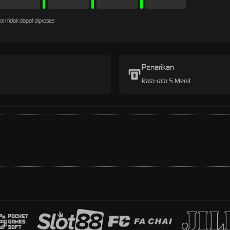
an tidak dapat diproses
Penarikan
Rata-rata 5 Menit