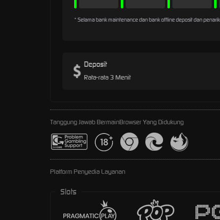
* Selama bank maintenance dan bank offline deposit dan penarik
Deposit
Rata-rata 3 Menit
Tanggung Jawab Bermain
Browser Yang Didukung
Platform Penyedia Layanan
Slots