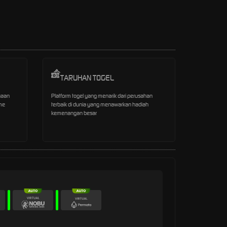
TARUHAN TOGEL
haan
Platform togel yang menarik dari perusahan
ame
terbaik di dunia yang menawarkan hadiah
kemenangan besar