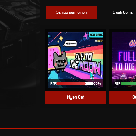
Semua permainan
Crash Game
RTP
80%
RTP
Nyan Cat
O