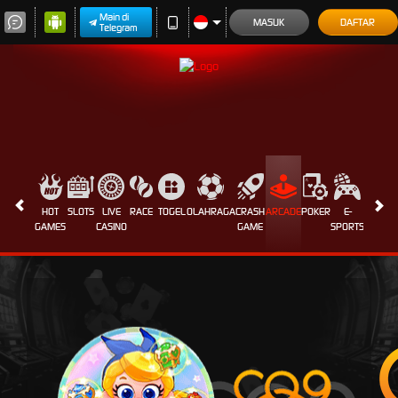
Main di
MASUK
DAFTAR
Telegram
HOT
SLOTS
LIVE
RACE
TOGEL
OLAHRAGA
CRASH
ARCADE
POKER
E-
SABUN
GAMES
CASINO
GAME
SPORTS
AYAM