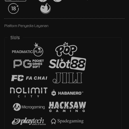
Platform Penyedia Layanan
Slots