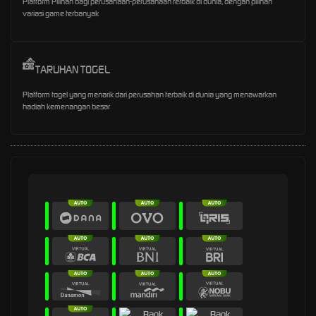
Platform Pilihan bagi perusahaan-perusahaan terbaik di dunia, dengan pilihan
variasi game terbanyak
TARUHAN TOGEL
Platform togel yang menarik dari perusahan terbaik di dunia yang menawarkan
hadiah kemenangan besar