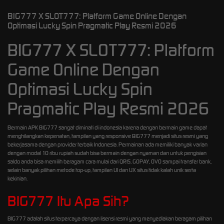
BIG777 X SLOT777: Platform Game Online Dengan
Optimasi Lucky Spin Pragmatic Play Resmi 2026
BIG777 X SLOT777: Platform
Game Online Dengan
Optimasi Lucky Spin
Pragmatic Play Resmi 2026
Bermain APK BIG777 sangat diminati di indonesia karena dengan bermain game dapat
menghilangkan kepenatan, tampilan yang responsive BIG777 menjadi situs resmi yang
bekerjasama dengan provider terbaik Indonesia. Permainan ada memiliki banyak varian
dengan modal 10 ribu rupiah sudah bisa bermain dengan nyaman dan untuk pengisian
saldo anda bisa memilih beragam cara mulai dari QRIS, GOPAY, OVO sampai transfer bank,
selain banyak pilihan metode top-up, tampilan UI dan UX situs tidak kalah unik serta
kekinian.
BIG777 Itu Apa Sih?
BIG777 adalah situs terpercaya dengan lisensi resmi yang menyediakan beragam pilihan