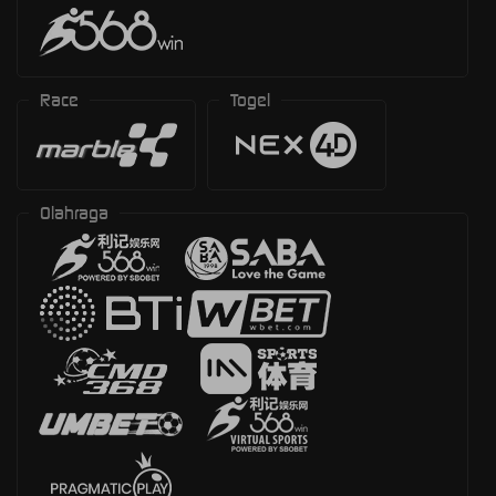
Race
Togel
Olahraga